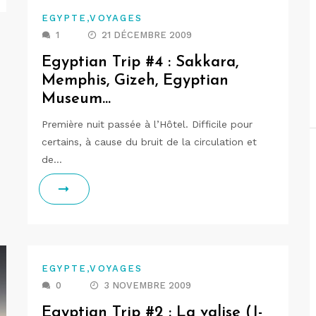
,
EGYPTE
VOYAGES
1
21 DÉCEMBRE 2009
Egyptian Trip #4 : Sakkara,
Memphis, Gizeh, Egyptian
Museum…
Première nuit passée à l’Hôtel. Difficile pour
certains, à cause du bruit de la circulation et
de…
,
EGYPTE
VOYAGES
0
3 NOVEMBRE 2009
Egyptian Trip #2 : La valise (J-