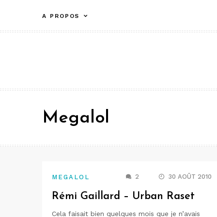
Aller
A PROPOS
au
contenu
Megalol
2
30 AOÛT 2010
MEGALOL
Rémi Gaillard – Urban Raset
Cela faisait bien quelques mois que je n’avais