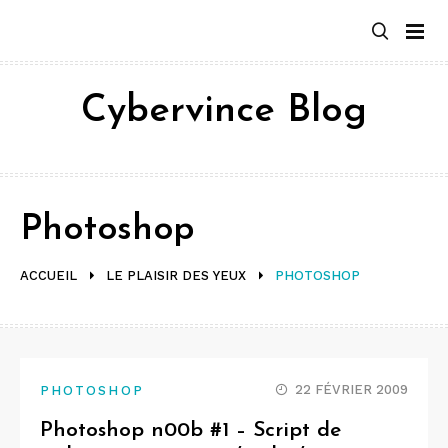
Aller
au
contenu
Cybervince Blog
Photoshop
ACCUEIL
LE PLAISIR DES YEUX
PHOTOSHOP
22 FÉVRIER 2009
PHOTOSHOP
Photoshop n00b #1 – Script de