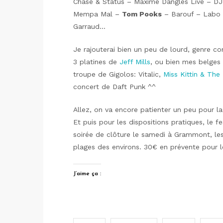
Chase & Status – Maxime Dangles Live – DJ 
Mempa Mal –
Tom Pooks
– Barouf – Labo 1
Garraud…
Je rajouterai bien un peu de lourd, genre com
3 platines de
Jeff Mills
, ou bien mes belges
troupe de Gigolos: Vitalic,
Miss Kittin & The
concert de Daft Punk ^^
Allez, on va encore patienter un peu pour l
Et puis pour les dispositions pratiques, le fes
soirée de clôture le samedi à Grammont, les
plages des environs. 30€ en prévente pour l
J’aime ça :