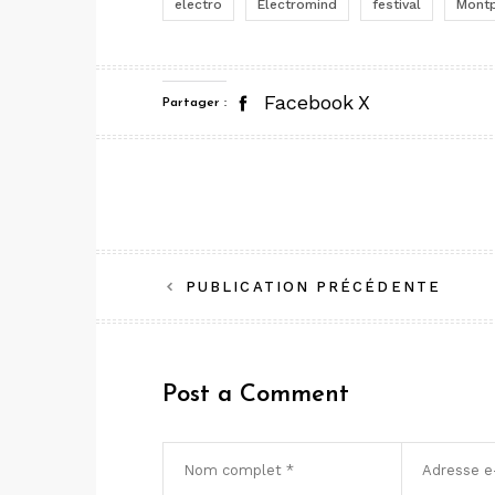
electro
Electromind
festival
Montp
Facebook
X
Partager :
Navigation
PUBLICATION PRÉCÉDENTE
de
l’article
Post a Comment