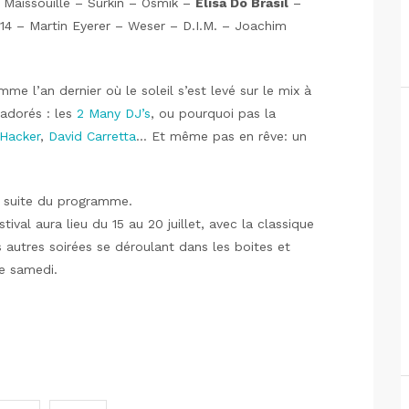
Maissouille – Surkin – Osmik –
Elisa Do Brasil
–
4 – Martin Eyerer – Weser – D.I.M. – Joachim
me l’an dernier où le soleil s’est levé sur le mix à
 adorés : les
2 Many DJ’s
, ou pourquoi pas la
 Hacker
,
David Carretta
… Et même pas en rêve: un
a suite du programme.
tival aura lieu du 15 au 20 juillet, avec la classique
 autres soirées se déroulant dans les boites et
e samedi.