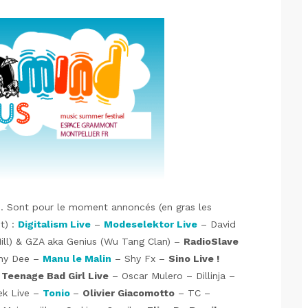
. Sont pour le moment annoncés (en gras les
t) :
Digitalism Live
–
Modeselektor Live
– David
Hill) & GZA aka Genius (Wu Tang Clan) –
RadioSlave
nny Dee –
Manu le Malin
– Shy Fx –
Sino Live !
–
Teenage Bad Girl Live
– Oscar Mulero – Dillinja –
ek Live –
Tonio
–
Olivier Giacomotto
– TC –