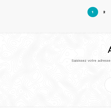
Pagination
1
2
des
publications
Saisissez votre adresse
Adr
e-
mai