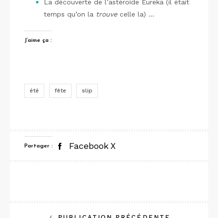
La découverte de l’astéroïde Eureka (il était
temps qu’on la
trouve
celle la) …
J’aime ça :
été
fête
slip
Facebook
X
Partager :
PUBLICATION PRÉCÉDENTE