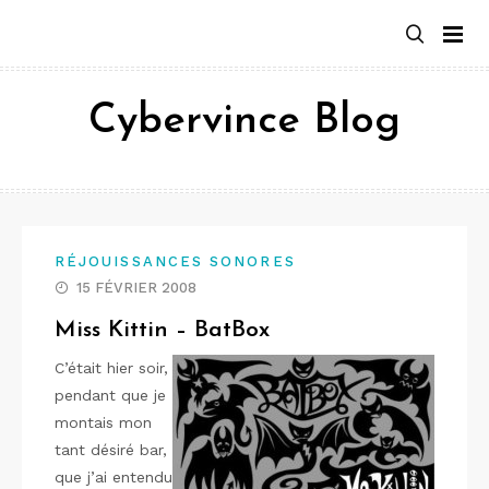
Aller
au
contenu
Cybervince Blog
RÉJOUISSANCES SONORES
15 FÉVRIER 2008
Miss Kittin – BatBox
C’était hier soir,
pendant que je
montais mon
tant désiré bar,
que j’ai entendu