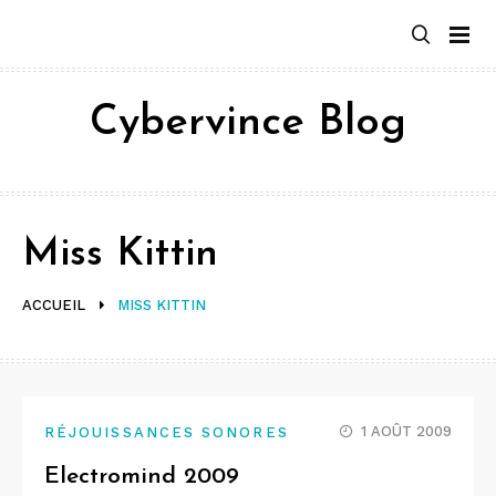
Aller
au
contenu
Cybervince Blog
Miss Kittin
ACCUEIL
MISS KITTIN
1 AOÛT 2009
RÉJOUISSANCES SONORES
Electromind 2009