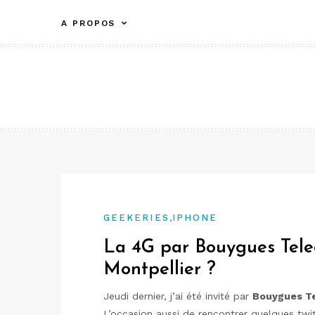
Aller
A PROPOS
au
contenu
,
GEEKERIES
IPHONE
La 4G par Bouygues Tele
Montpellier ?
Jeudi dernier, j’ai été invité par
Bouygues T
L’occasion aussi de rencontrer quelques twit