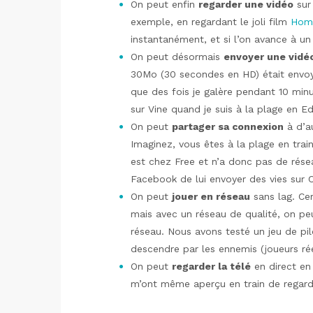
On peut enfin
regarder une vidéo
sur 
exemple, en regardant le joli film
Home
instantanément, et si l’on avance à u
On peut désormais
envoyer une vidé
30Mo (30 secondes en HD) était envoy
que des fois je galère pendant 10 min
sur Vine quand je suis à la plage en E
On peut
partager sa connexion
à d’au
Imaginez, vous êtes à la plage en tra
est chez Free et n’a donc pas de rése
Facebook de lui envoyer des vies sur 
On peut
jouer en réseau
sans lag. Cer
mais avec un réseau de qualité, on peu
réseau. Nous avons testé un jeu de pil
descendre par les ennemis (joueurs réels
On peut
regarder la télé
en direct en
m’ont même aperçu en train de regarde