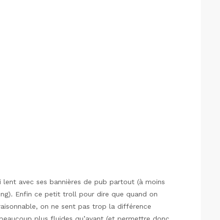
si lent avec ses bannières de pub partout (à moins
g). Enfin ce petit troll pour dire que quand on
aisonnable, on ne sent pas trop la différence
beaucoup plus fluides qu’avant (et permettre donc