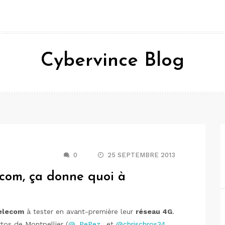
Cybervince Blog
0
25 SEPTEMBRE 2013
com, ça donne quoi à
elecom
à tester en avant-première leur
réseau 4G
.
tos de Montpellier (
@_PePez
_ et
@chrischros34
,