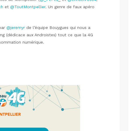
ch
et
@ToutMontpellier
. Un genre de faux apéro
 par
@jeremyr
de l’équipe Bouygues qui nous a
ng (dédicace aux Androïstes) tout ce que la 4G
nsommation numérique.