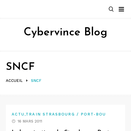
Aller
au
contenu
Cybervince Blog
SNCF
ACCUEIL
SNCF
,
ACTU
TRAIN STRASBOURG / PORT-BOU
16 MARS 2011