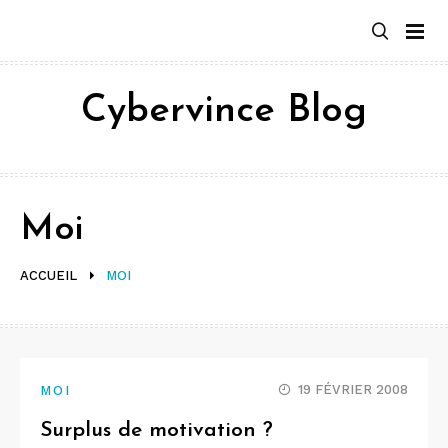
Aller
au
contenu
Cybervince Blog
Moi
ACCUEIL
MOI
19 FÉVRIER 2008
MOI
Surplus de motivation ?