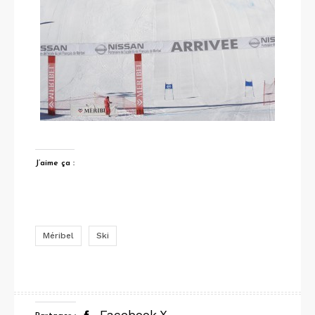
J’aime ça :
Méribel
Ski
Facebook
X