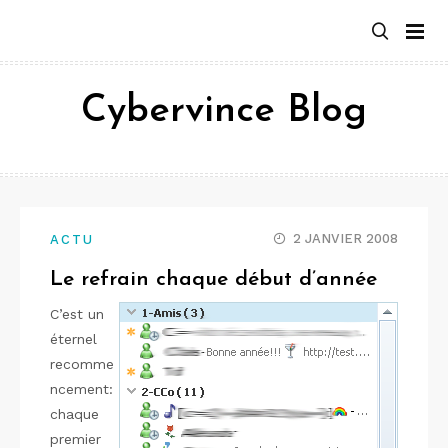
Aller
au
contenu
Cybervince Blog
2 JANVIER 2008
ACTU
Le refrain chaque début d’année
C’est un
éternel
recomme
ncement:
chaque
premier