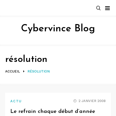
Aller
au
contenu
Cybervince Blog
résolution
ACCUEIL
RÉSOLUTION
2 JANVIER 2008
ACTU
Le refrain chaque début d’année