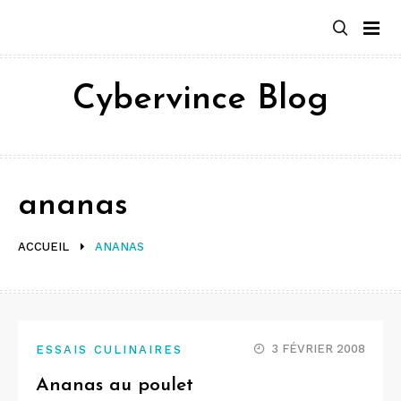
Aller
au
contenu
Cybervince Blog
ananas
ACCUEIL
ANANAS
3 FÉVRIER 2008
ESSAIS CULINAIRES
Ananas au poulet