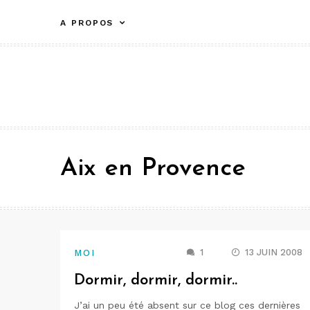
Aller
A PROPOS
au
contenu
Aix en Provence
1
13 JUIN 2008
MOI
Dormir, dormir, dormir..
J’ai un peu été absent sur ce blog ces dernières