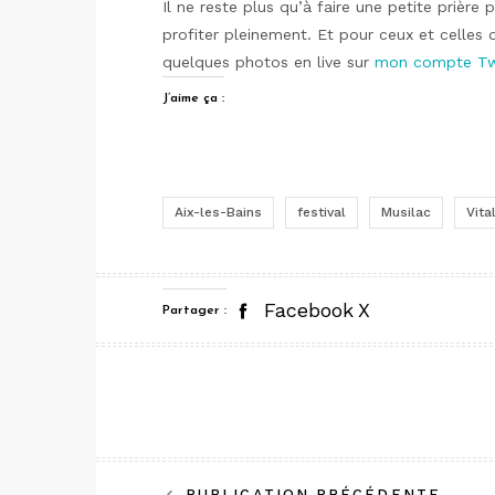
Il ne reste plus qu’à faire une petite prière 
profiter pleinement. Et pour ceux et celles q
quelques photos en live sur
mon compte Twi
J’aime ça :
Aix-les-Bains
festival
Musilac
Vita
Facebook
X
Partager :
PUBLICATION PRÉCÉDENTE