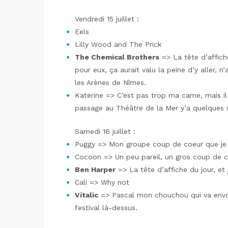
Vendredi 15 juillet :
Eels
Lilly Wood and The Prick
The Chemical Brothers
=> La tête d’affich
pour eux, ça aurait valu la peine d’y aller, n
les Arènes de Nîmes.
Katerine => C’est pas trop ma came, mais il 
passage au Théâtre de la Mer y’a quelques 
Samedi 16 juillet :
Puggy => Mon groupe coup de coeur que je
Cocoon => Un peu pareil, un gros coup de 
Ben Harper
=> La tête d’affiche du jour, et 
Cali => Why not
Vitalic
=> Pascal mon chouchou qui va envo
festival là-dessus.