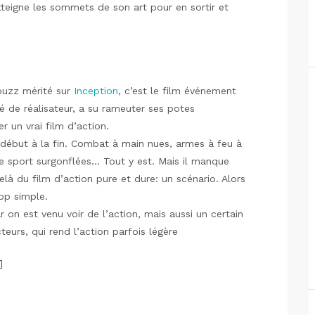
tteigne les sommets de son art pour en sortir et
buzz mérité sur
Inception
, c’est le film événement
é de réalisateur, a su rameuter ses potes
r un vrai film d’action.
du début à la fin. Combat à main nues, armes à feu à
 de sport surgonflées… Tout y est. Mais il manque
delà du film d’action pure et dure: un scénario. Alors
rop simple.
n est venu voir de l’action, mais aussi un certain
urs, qui rend l’action parfois légère
]