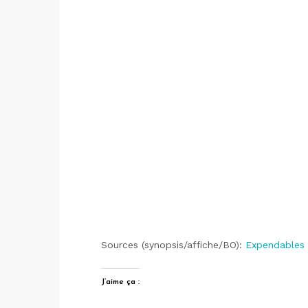
Sources (synopsis/affiche/BO):
Expendables s
J’aime ça :