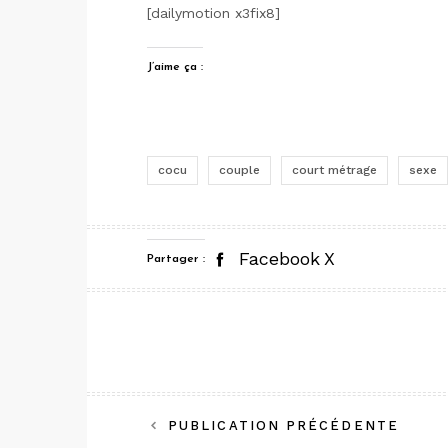
[dailymotion x3fix8]
J’aime ça :
cocu
couple
court métrage
sexe
Facebook
X
Partager :
Navigation
PUBLICATION PRÉCÉDENTE