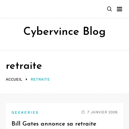
Aller
au
contenu
Cybervince Blog
retraite
ACCUEIL
RETRAITE
7 JANVIER 2008
GEEKERIES
Bill Gates annonce sa retraite