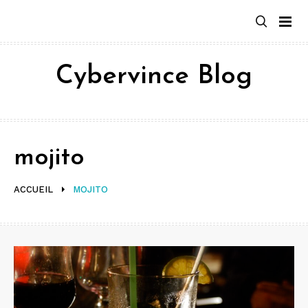
Aller
au
contenu
Cybervince Blog
mojito
ACCUEIL
MOJITO