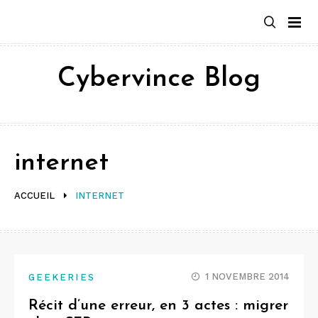
Aller
au
contenu
Cybervince Blog
internet
ACCUEIL
INTERNET
1 NOVEMBRE 2014
GEEKERIES
Récit d’une erreur, en 3 actes : migrer