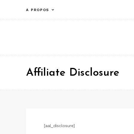
Aller
A PROPOS
au
contenu
Affiliate Disclosure
[aal_disclosure]